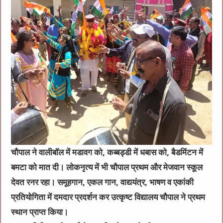
चौपाल ने वालीबॉल में मडावग को, कब्बड्डी में धबास को, बैडमिंटन में
बमटा को मात दी। लोकनृत्य में भी चौपाल प्रथम और मेजवान स्कूल
देवत रनर रहा। समूहगान, एकल गान, वाद्ययंत्र, भाषण व एकांकी
प्रतियोगिता में दमदार प्रदर्शन कर उत्कृष्ट विद्यालय चौपाल ने प्रथम
स्थान प्राप्त किया।