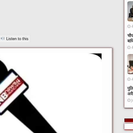
चौप
Listen to this
बाध
पुल
अवै
J