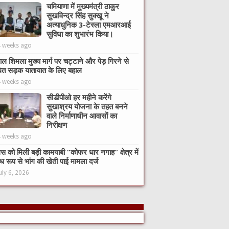
चमियाणा में मुख्यमंत्री ठाकुर
सुखविन्द्र सिंह सुक्खू ने
अत्याधुनिक 3-टेस्ला एमआरआई
सुविधा का शुभारंभ किया।
4 weeks ago
ाल शिमला मुख्य मार्ग पर चट्टाने और पेड़ गिरने से
ित सड़क यातायात के लिए बहाल
4 weeks ago
सीडीपीओ हर महीने करेंगे
सुखाश्रय योजना के तहत बनने
वाले निर्माणाधीन आवासों का
निरीक्षण
4 weeks ago
िस को मिली बड़ी कामयाबी “कोफर धार नगाह” क्षेत्र में
ध रूप से भांग की खेती पाई मामला दर्ज
uly 6, 2026