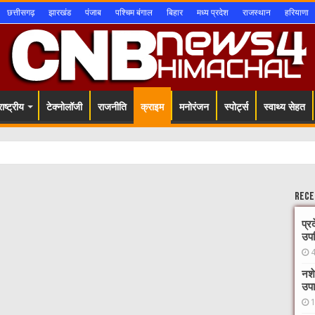
छत्तीसगढ़
झारखंड
पंजाब
पश्चिम बंगाल
बिहार
मध्य प्रदेश
राजस्थान
हरियाणा
ाष्ट्रीय
टेक्नोलॉजी
राजनीति
क्राइम
मनोरंजन
स्पोर्ट्स
स्वाथ्य सेहत
Rece
प्र
उपस
नशे
उपा