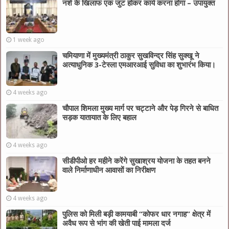
नशे के खिलाफ एक जुट होकर कार्य करना होगा – उपायुक्त
1 week ago
चमियाणा में मुख्यमंत्री ठाकुर सुखविन्द्र सिंह सुक्खू ने
अत्याधुनिक 3-टेस्ला एमआरआई सुविधा का शुभारंभ किया।
4 weeks ago
चौपाल शिमला मुख्य मार्ग पर चट्टाने और पेड़ गिरने से बाधित
सड़क यातायात के लिए बहाल
4 weeks ago
सीडीपीओ हर महीने करेंगे सुखाश्रय योजना के तहत बनने
वाले निर्माणाधीन आवासों का निरीक्षण
4 weeks ago
पुलिस को मिली बड़ी कामयाबी “कोफर धार नगाह” क्षेत्र में
अवैध रूप से भांग की खेती पाई मामला दर्ज