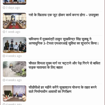
3 days ago
नशे के खिलाफ एक जुट होकर कार्य करना होगा – उपायुक्त
1 week ago
चमियाणा में मुख्यमंत्री ठाकुर सुखविन्द्र सिंह सुक्खू ने
अत्याधुनिक 3-टेस्ला एमआरआई सुविधा का शुभारंभ किया।
4 weeks ago
चौपाल शिमला मुख्य मार्ग पर चट्टाने और पेड़ गिरने से बाधित
सड़क यातायात के लिए बहाल
4 weeks ago
सीडीपीओ हर महीने करेंगे सुखाश्रय योजना के तहत बनने
वाले निर्माणाधीन आवासों का निरीक्षण
4 weeks ago