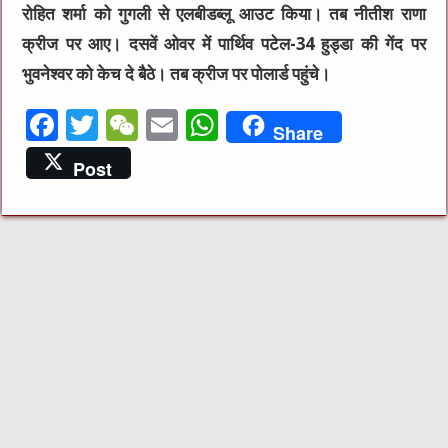
रोहित शर्मा को गुगली से एलबीडब्लू आउट किया। तब नीतीश राणा
क्रीज पर आए। दसवें ओवर में पार्थिव पटेल-34 हुड्डा की गेंद पर
भुवनेश्वर को केच दे बैठे। तब क्रीज पर पोलार्ड पहुंचे।
F
T
W
E
W
Share
a
w
e
m
h
Post
c
it
C
ai
at
e
te
h
l
s
b
r
at
A
o
p
o
p
k