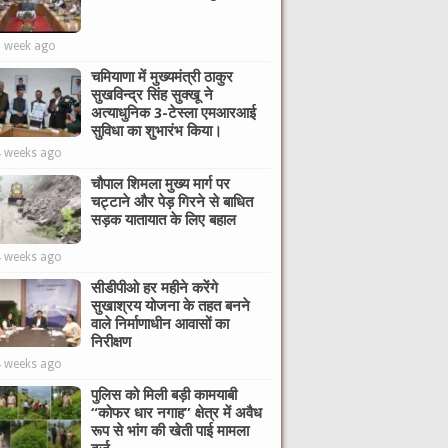
1 week ago
चमियाणा में मुख्यमंत्री ठाकुर
सुखविन्द्र सिंह सुक्खू ने
अत्याधुनिक 3-टेस्ला एमआरआई
सुविधा का शुभारंभ किया।
4 weeks ago
चौपाल शिमला मुख्य मार्ग पर
चट्टाने और पेड़ गिरने से बाधित
सड़क यातायात के लिए बहाल
4 weeks ago
सीडीपीओ हर महीने करेंगे
सुखाश्रय योजना के तहत बनने
वाले निर्माणाधीन आवासों का
निरीक्षण
4 weeks ago
पुलिस को मिली बड़ी कामयाबी
“कोफर धार नगाह” क्षेत्र में अवैध
रूप से भांग की खेती पाई मामला