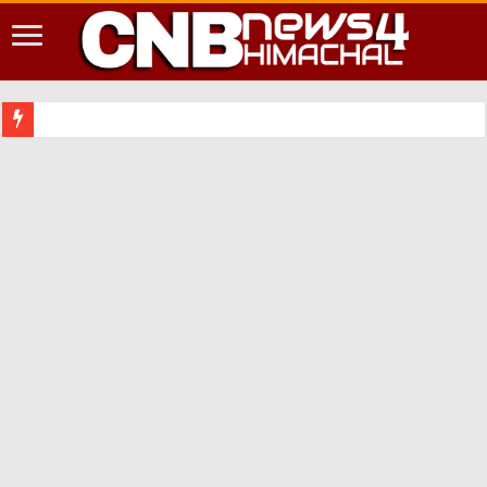
शिमला श