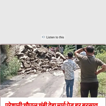
Listen to this
परेशानी:चौपाल चंबी देहा मार्ग:पेड़ हर बरसात