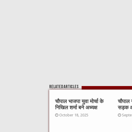
b
r
at
A
o
p
o
p
k
Related Articles
चौपाल भाजपा युवा मोर्चा के
चौपाल ने
निखिल शर्मा बने अध्यक्ष
सड़क आव
October 18, 2025
Septe