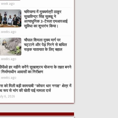
1 week ago
चमियाणा में मुख्यमंत्री ठाकुर
सुखविन्द्र सिंह सुक्खू ने
अत्याधुनिक 3-टेस्ला एमआरआई
सुविधा का शुभारंभ किया।
4 weeks ago
चौपाल शिमला मुख्य मार्ग पर
चट्टाने और पेड़ गिरने से बाधित
सड़क यातायात के लिए बहाल
4 weeks ago
ीपीओ हर महीने करेंगे सुखाश्रय योजना के तहत बनने
े निर्माणाधीन आवासों का निरीक्षण
4 weeks ago
िस को मिली बड़ी कामयाबी “कोफर धार नगाह” क्षेत्र में
ध रूप से भांग की खेती पाई मामला दर्ज
uly 6, 2026