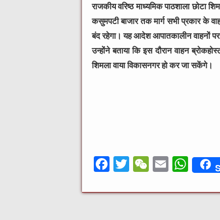
राजकीय वरिष्ठ माध्यमिक पाठशाला छोटा शिमल
कसुमपटी बाजार तक मार्ग सभी प्रकार के वाह
बंद रहेगा। यह आदेश आपातकालीन वाहनों पर ला
उन्होंने बताया कि इस दौरान वाहन ब्रोकह
शिमला वाया विकासनगर हो कर जा सकेंगे।
F
T
W
E
W
S
a
w
e
m
h
c
it
C
ai
at
e
te
h
l
s