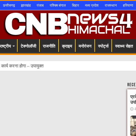
छत्तीसगढ़
झारखंड
पंजाब
पश्चिम बंगाल
बिहार
मध्य प्रदेश
राजस्थान
हरियाणा
ाष्ट्रीय
टेक्नोलॉजी
राजनीति
क्राइम
मनोरंजन
स्पोर्ट्स
स्वाथ्य सेहत
ार्य करना होगा – उपायुक्त
Rece
प्र
उपस