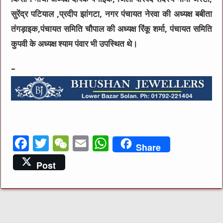
सुरेंद्र पटियाल ,प्रदीप झांगटा, नगर पंचायत नेरवा की अध्यक्ष बबीता
तंगड़ाइक,पंचायत समिति चौपाल की अध्यक्ष रिंकू शर्मा, पंचायत समिति
कुपवी के अध्यक्ष श्याम पंवार भी उपस्थित थे।
–
F
T
W
E
W
Share
a
w
e
m
h
Post
c
it
C
ai
at
e
te
h
l
s
b
r
at
A
o
p