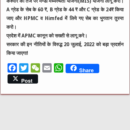
कश्मीर की तर्ज पर मण्डी मध्यस्थता योजना(MIS) योजना लागू करो।
A ग्रेड के सेब के 60 ₹, B ग्रेड के 44 ₹ और C ग्रेड के 24₹ किया
जाए और HPMC व Himfed में लिये गए सेब का भुगतान तुरन्त
करो।
प्रदेश में APMC कानून को सख्ती से लागू करे।
सरकार की इन नीतियों के विरुद्ध 20 जुलाई, 2022 को बड़ा प्रदर्शन
किया जाएगा!
F
T
W
E
W
Share
a
w
e
m
h
Post
c
it
C
ai
at
e
te
h
l
s
b
r
at
A
o
p
o
p