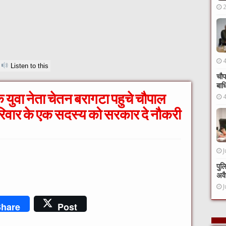
Listen to this
चौप
बाध
युवा नेता चेतन बरागटा पहुचे चौपाल
परिवार के एक सदस्य को सरकार दे नौकरी
J
पुल
अवै
J
hare
Post