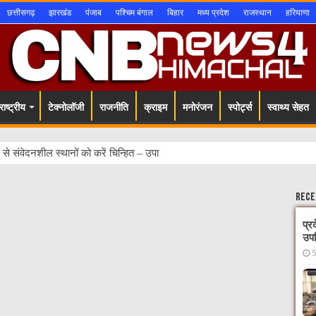
छत्तीसगढ़
झारखंड
पंजाब
पश्चिम बंगाल
बिहार
मध्य प्रदेश
राजस्थान
हरियाणा
ाष्ट्रीय
टेक्नोलॉजी
राजनीति
क्राइम
मनोरंजन
स्पोर्ट्स
स्वाथ्य सेहत
Rece
प्र
उपस