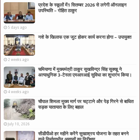
प्रदेश के स्कूलों में1 सितम्बर 2026 से लगेगी ऑनलाइन
उपस्थिति – रोहित ठाकुर
5 days ago
नशे के खिलाफ एक जुट होकर कार्य करना होगा – उपायुक्त
2 weeks ago
चमियाणा में मुख्यमंत्री ठाकुर सुखविन्द्र सिंह सुक्खू ने
अत्याधुनिक 3-टेस्ला एमआरआई सुविधा का शुभारंभ किया।
4 weeks ago
चौपाल शिमला मुख्य मार्ग पर चट्टाने और पेड़ गिरने से बाधित
सड़क यातायात के लिए बहाल
July 10, 2026
सीडीपीओ हर महीने करेंगे सुखाश्रय योजना के तहत बनने
वाले निर्माणाधीन आवासों का निरीक्षण