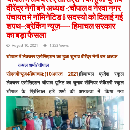
वीरेंद्र नेगी बने अध्यक्ष -:चौपाल व नेरवा नगर
पंचायत मे नॉमिनेटिड 6 सदस्यो को दिलाई गई
शपथ–:ब्रेकिंग न्यूज़—- हिमाचल सरकार
का बड़ा फैसला
August 10, 2021
1,253 Views
चौपाल में लेक्चरर एसोसिएशन का हुआ चुनाव वीरेंद्र नेगी बन अध्यक्ष
कमल शर्मा/चौपाल
सीएनबीन्यूज़4हिमाचल;(10अगस्त 2021
)हिमाचल प्रदेश स्कूल
लेक्चरर एसोसिएशन चौपाल यूनिट का चुनाव सीनियर सेकेंडरी स्कूल
चौपाल के प्रिंसिपल हरि शर्मा की अध्यक्षता में किया गया