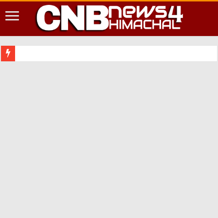
शिमला श