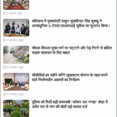
1 week ago
चमियाणा में मुख्यमंत्री ठाकुर सुखविन्द्र सिंह सुक्खू ने
अत्याधुनिक 3-टेस्ला एमआरआई सुविधा का शुभारंभ किया।
4 weeks ago
चौपाल शिमला मुख्य मार्ग पर चट्टाने और पेड़ गिरने से बाधित
सड़क यातायात के लिए बहाल
4 weeks ago
सीडीपीओ हर महीने करेंगे सुखाश्रय योजना के तहत बनने
वाले निर्माणाधीन आवासों का निरीक्षण
4 weeks ago
पुलिस को मिली बड़ी कामयाबी “कोफर धार नगाह” क्षेत्र में
अवैध रूप से भांग की खेती पाई मामला दर्ज