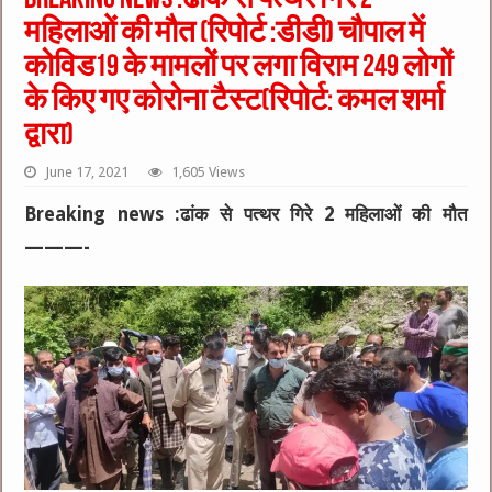
महिलाओं की मौत (रिपोर्ट :डीडी) चौपाल में
कोविड19 के मामलों पर लगा विराम 249 लोगों
के किए गए कोरोना टैस्ट(रिपोर्ट: कमल शर्मा
द्वारा)
June 17, 2021
1,605 Views
Breaking news :ढांक से पत्थर गिरे 2 महिलाओं की मौत
———-