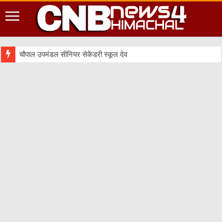
चौपाल उपमंडल सीनियर सेकेंडरी स्कूल देवत में रिटेल व टूरिज्म विष