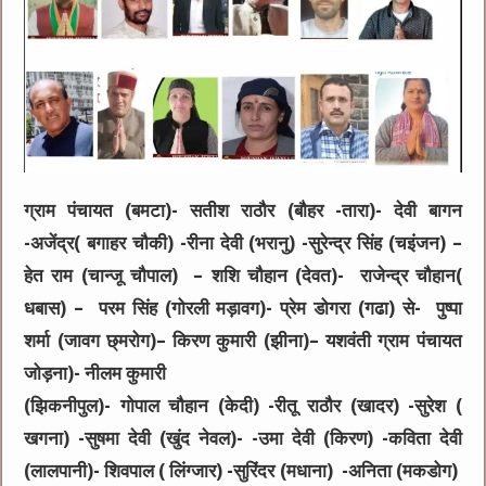
ग्राम पंचायत (बमटा)- सतीश राठौर (बौहर -तारा)- देवी बागन
-अजेंद्र( बगाहर चौकी) -रीना देवी (भरानु) -सुरेन्द्र सिंह (चइंजन) –
हेत राम (चान्जू चौपाल) – शशि चौहान (देवत)- राजेन्द्र चौहान(
धबास) – परम सिंह (गोरली मड़ावग)- प्रेम डोगरा (गढा) से- पुष्पा
शर्मा (जावग छ्मरोग)– किरण कुमारी (झीना)– यशवंती ग्राम पंचायत
जोड़ना)- नीलम कुमारी
(झिकनीपुल)- गोपाल चौहान (केदी) -रीतू राठौर (खादर) -सुरेश (
खगना) -सुषमा देवी (खुंद नेवल)- -उमा देवी (किरण) -कविता देवी
(लालपानी)- शिवपाल ( लिंग्जार) -सुरिंदर (मधाना) -अनिता (मकडोग)