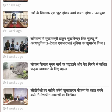
2 days ago
नशे के खिलाफ एक जुट होकर कार्य करना होगा – उपायुक्त
1 week ago
चमियाणा में मुख्यमंत्री ठाकुर सुखविन्द्र सिंह सुक्खू ने
अत्याधुनिक 3-टेस्ला एमआरआई सुविधा का शुभारंभ किया।
4 weeks ago
चौपाल शिमला मुख्य मार्ग पर चट्टाने और पेड़ गिरने से बाधित
सड़क यातायात के लिए बहाल
4 weeks ago
सीडीपीओ हर महीने करेंगे सुखाश्रय योजना के तहत बनने
वाले निर्माणाधीन आवासों का निरीक्षण
4 weeks ago