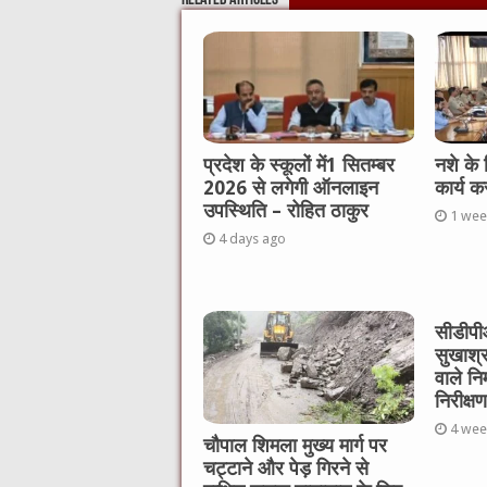
प्रदेश के स्कूलों में1 सितम्बर
नशे के
2026 से लगेगी ऑनलाइन
कार्य क
उपस्थिति – रोहित ठाकुर
1 wee
4 days ago
सीडीपीओ
सुखाश्
वाले नि
निरीक्षण
4 wee
चौपाल शिमला मुख्य मार्ग पर
चट्टाने और पेड़ गिरने से