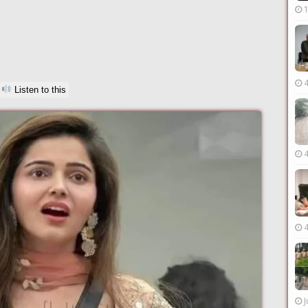
Listen to this
J