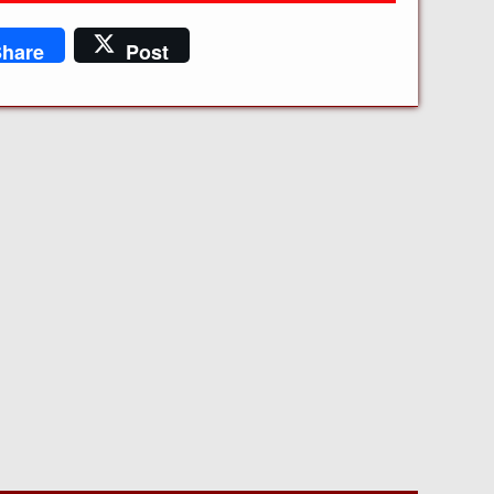
hare
Post