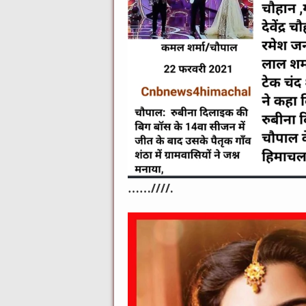
……////.