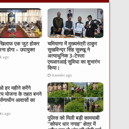
 खिलाफ एक जुट होकर
चमियाणा में मुख्यमंत्री ठाकुर
रना होगा – उपायुक्त
सुखविन्द्र सिंह सुक्खू ने
अत्याधुनिक 3-टेस्ला
k ago
एमआरआई सुविधा का शुभारंभ
किया।
4 weeks ago
 हर महीने करेंगे
रय योजना के तहत बनने
र्माणाधीन आवासों का
ks ago
पुलिस को मिली बड़ी कामयाबी
“कोफर धार नगाह” क्षेत्र में