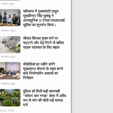
1 week ago
चमियाणा में मुख्यमंत्री ठाकुर
सुखविन्द्र सिंह सुक्खू ने
अत्याधुनिक 3-टेस्ला एमआरआई
सुविधा का शुभारंभ किया।
4 weeks ago
चौपाल शिमला मुख्य मार्ग पर
चट्टाने और पेड़ गिरने से बाधित
सड़क यातायात के लिए बहाल
4 weeks ago
सीडीपीओ हर महीने करेंगे
सुखाश्रय योजना के तहत बनने
वाले निर्माणाधीन आवासों का
निरीक्षण
4 weeks ago
पुलिस को मिली बड़ी कामयाबी
“कोफर धार नगाह” क्षेत्र में अवैध
रूप से भांग की खेती पाई मामला
दर्ज
uly 6, 2026