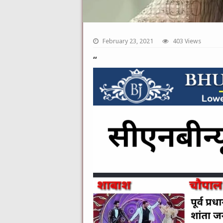
February 23, 2021
403 Views
“