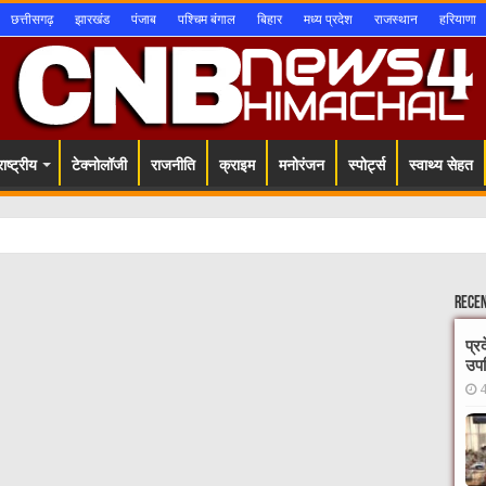
छत्तीसगढ़
झारखंड
पंजाब
पश्चिम बंगाल
बिहार
मध्य प्रदेश
राजस्थान
हरियाणा
ाष्ट्रीय
टेक्नोलॉजी
राजनीति
क्राइम
मनोरंजन
स्पोर्ट्स
स्वाथ्य सेहत
Rece
प्र
उपस