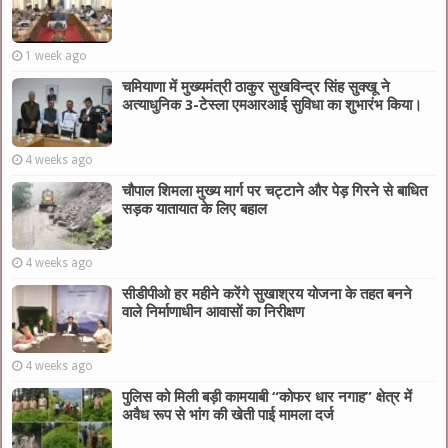
1 week ago
चमियाणा में मुख्यमंत्री ठाकुर सुखविन्द्र सिंह सुक्खू ने
अत्याधुनिक 3-टेस्ला एमआरआई सुविधा का शुभारंभ किया।
4 weeks ago
चौपाल शिमला मुख्य मार्ग पर चट्टाने और पेड़ गिरने से बाधित
सड़क यातायात के लिए बहाल
4 weeks ago
सीडीपीओ हर महीने करेंगे सुखाश्रय योजना के तहत बनने
वाले निर्माणाधीन आवासों का निरीक्षण
4 weeks ago
पुलिस को मिली बड़ी कामयाबी “कोफर धार नगाह” क्षेत्र में
अवैध रूप से भांग की खेती पाई मामला दर्ज