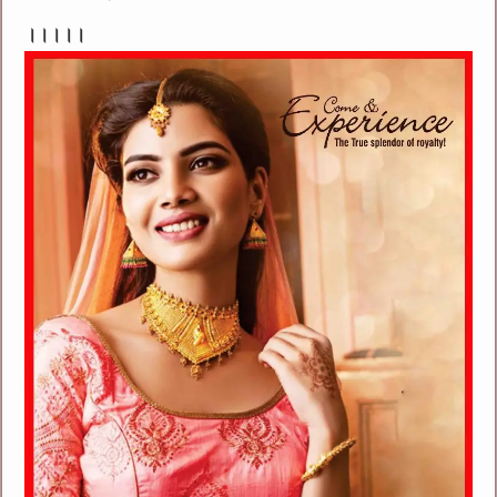
।।।।।