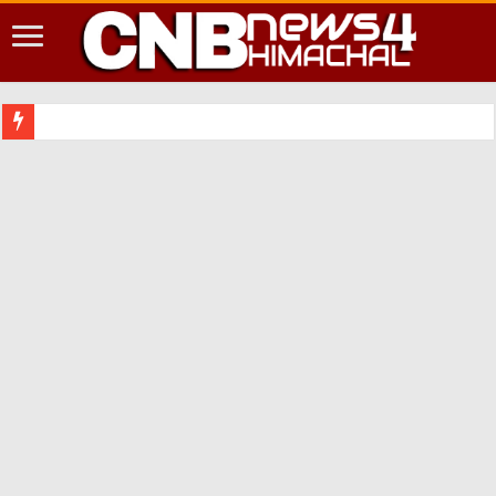
शिमला श