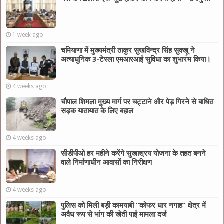
1 week ago
चमियाणा में मुख्यमंत्री ठाकुर सुखविन्द्र सिंह सुक्खू ने
अत्याधुनिक 3-टेस्ला एमआरआई सुविधा का शुभारंभ किया।
4 weeks ago
चौपाल शिमला मुख्य मार्ग पर चट्टाने और पेड़ गिरने से बाधित
सड़क यातायात के लिए बहाल
4 weeks ago
सीडीपीओ हर महीने करेंगे सुखाश्रय योजना के तहत बनने
वाले निर्माणाधीन आवासों का निरीक्षण
4 weeks ago
पुलिस को मिली बड़ी कामयाबी “कोफर धार नगाह” क्षेत्र में
अवैध रूप से भांग की खेती पाई मामला दर्ज