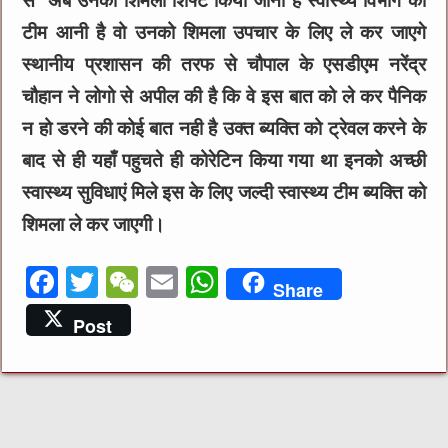
से अब उनको शिमला शिफ्ट किया जाना है स्वास्थ्य विभाग की
टीम आनी है वो उनको शिमला उपचार के लिए ले कर जाएगे
स्थानीय प्रशासन की तरफ से चौपाल के एसडीएम नरेंद्र
चौहान ने लोगो से अपील की है कि वे इस बात को ले कर पैनिक
न हो डरने की कोई बात नही है उक्त ब्यक्ति को ट्रेवल करने के
बाद से ही यहाँ पहुचते ही कोरेटिन किया गया था इनको अच्छी
स्वास्थ्य सुविधाएं मिले इस के लिए जल्दी स्वास्थ्य टीम ब्यक्ति को
शिमला ले कर जाएगी।
F
T
W
E
W
Share
a
w
e
m
h
Post
c
it
C
ai
at
e
te
h
l
s
b
r
at
A
o
p