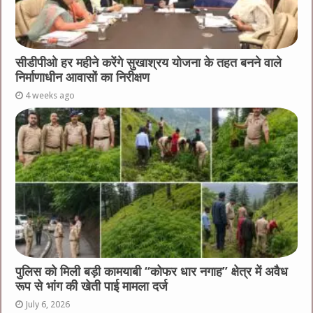
सीडीपीओ हर महीने करेंगे सुखाश्रय योजना के तहत बनने वाले
निर्माणाधीन आवासों का निरीक्षण
4 weeks ago
पुलिस को मिली बड़ी कामयाबी “कोफर धार नगाह” क्षेत्र में अवैध
रूप से भांग की खेती पाई मामला दर्ज
July 6, 2026