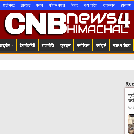
छत्तीसगढ़
झारखंड
पंजाब
पश्चिम बंगाल
बिहार
मध्य प्रदेश
राजस्थान
हरियाणा
ाष्ट्रीय
टेक्नोलॉजी
राजनीति
क्राइम
मनोरंजन
स्पोर्ट्स
स्वाथ्य सेहत
Rec
प्र
उपस