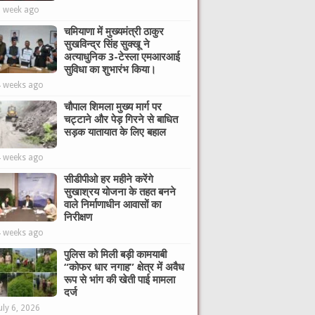
1 week ago
चमियाणा में मुख्यमंत्री ठाकुर
सुखविन्द्र सिंह सुक्खू ने
अत्याधुनिक 3-टेस्ला एमआरआई
सुविधा का शुभारंभ किया।
4 weeks ago
चौपाल शिमला मुख्य मार्ग पर
चट्टाने और पेड़ गिरने से बाधित
सड़क यातायात के लिए बहाल
4 weeks ago
सीडीपीओ हर महीने करेंगे
सुखाश्रय योजना के तहत बनने
वाले निर्माणाधीन आवासों का
निरीक्षण
4 weeks ago
पुलिस को मिली बड़ी कामयाबी
“कोफर धार नगाह” क्षेत्र में अवैध
रूप से भांग की खेती पाई मामला
दर्ज
uly 6, 2026