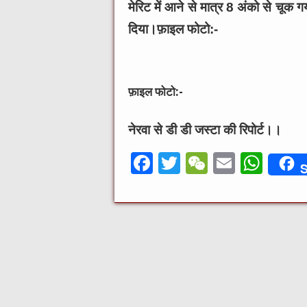
मेरिट में आने से मात्र 8 अंको से च
दिया।
फ़ाइल फोटो:-
फ़ाइल फोटो:-
नेरवा से डी डी जस्टा की रिपोर्ट।।
F
T
W
E
W
S
a
w
e
m
h
c
it
C
ai
at
e
te
h
l
s
b
r
at
A
o
p
o
p