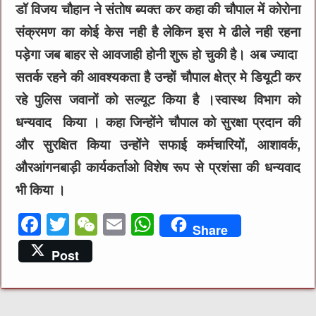
डॉ विजय चौहान ने संतोष ब्यक्त कर कहा की चौपाल में कोरोना
संक्रमण का कोई केस नही है लेकिन इस मे ढीले नही रहना
पड़ेगा जब बाहर से आवजाही होनी शुरू हो चुकी है। अब ज्यादा
सतर्क रहने की आवश्यकता है उन्हों चौपाल क्षेत्र मे डियूटी कर
रहे पुलिस जवानों को सल्यूट किया है ।स्वास्थ विभाग को
धन्यवाद किया । कहा जिन्होंने चौपाल को सुरक्षा प्रदान की
और सुरक्षित किया उन्होंने सफाई कर्मचारियों, आशावर्क,
औरआंगनबाड़ी कार्यकर्ताओ विशेष रूप से प्रशंसा की धन्यवाद
भी किया ।
F
T
W
E
W
Share
a
w
e
m
h
Post
c
it
C
ai
at
e
te
h
l
s
b
r
at
A