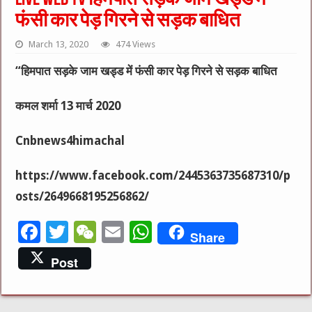
फंसी कार पेड़ गिरने से सड़क बाधित
March 13, 2020
474 Views
“हिमपात सड़के जाम खड्ड में फंसी कार पेड़ गिरने से सड़क बाधित
कमल शर्मा 13 मार्च 2020
Cnbnews4himachal
https://www.facebook.com/2445363735687310/p
osts/2649668195256862/
F
T
W
E
W
Share
a
w
e
m
h
Post
c
it
C
ai
at
e
te
h
l
s