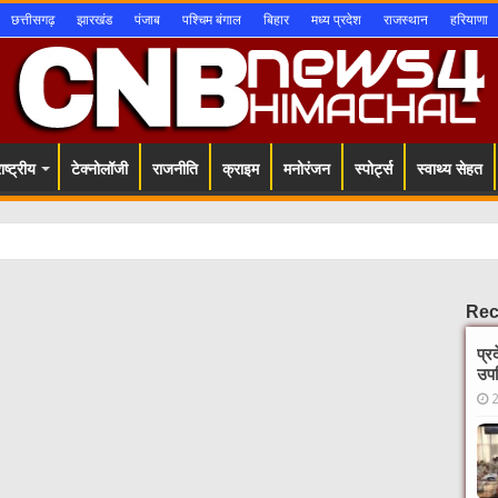
छत्तीसगढ़
झारखंड
पंजाब
पश्चिम बंगाल
बिहार
मध्य प्रदेश
राजस्थान
हरियाणा
ष्ट्रीय
टेक्नोलॉजी
राजनीति
क्राइम
मनोरंजन
स्पोर्ट्स
स्वाथ्य सेहत
Rec
प्र
उपस