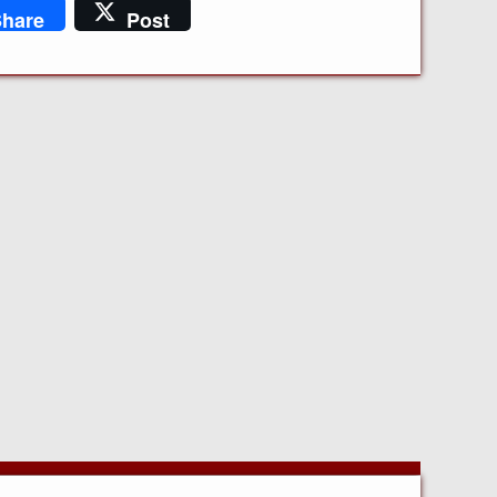
hare
Post