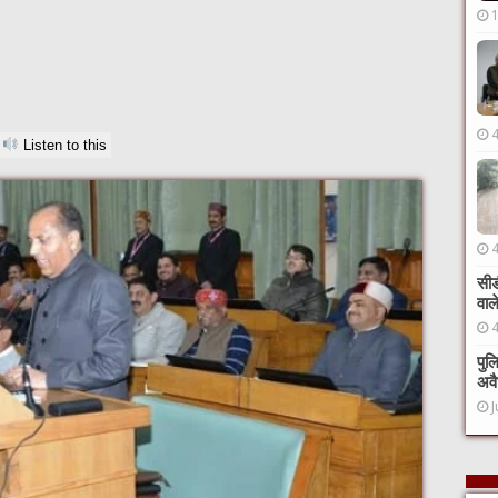
Listen to this
सीड
वाल
पुल
अवै
J