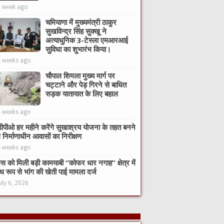
1 week ago
चमियाणा में मुख्यमंत्री ठाकुर
सुखविन्द्र सिंह सुक्खू ने
अत्याधुनिक 3-टेस्ला एमआरआई
सुविधा का शुभारंभ किया।
4 weeks ago
चौपाल शिमला मुख्य मार्ग पर
चट्टाने और पेड़ गिरने से बाधित
सड़क यातायात के लिए बहाल
4 weeks ago
ीपीओ हर महीने करेंगे सुखाश्रय योजना के तहत बनने
े निर्माणाधीन आवासों का निरीक्षण
4 weeks ago
िस को मिली बड़ी कामयाबी “कोफर धार नगाह” क्षेत्र में
ध रूप से भांग की खेती पाई मामला दर्ज
uly 6, 2026