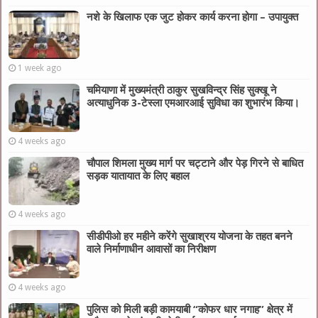
नशे के खिलाफ एक जुट होकर कार्य करना होगा – उपायुक्त
1 week ago
चमियाणा में मुख्यमंत्री ठाकुर सुखविन्द्र सिंह सुक्खू ने
अत्याधुनिक 3-टेस्ला एमआरआई सुविधा का शुभारंभ किया।
4 weeks ago
चौपाल शिमला मुख्य मार्ग पर चट्टाने और पेड़ गिरने से बाधित
सड़क यातायात के लिए बहाल
4 weeks ago
सीडीपीओ हर महीने करेंगे सुखाश्रय योजना के तहत बनने
वाले निर्माणाधीन आवासों का निरीक्षण
4 weeks ago
पुलिस को मिली बड़ी कामयाबी “कोफर धार नगाह” क्षेत्र में