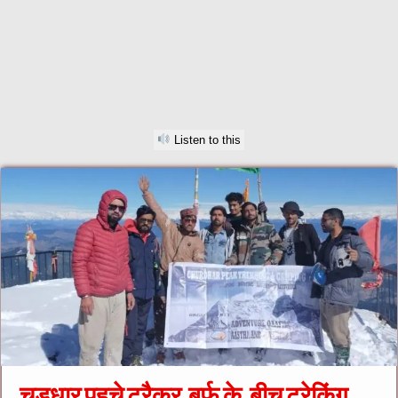
Listen to this
चूड़धार पहुचे ट्रैकर बर्फ के .बीच ट्रेकिंग