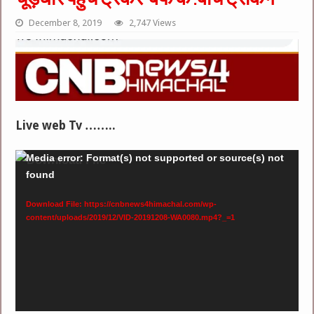
December 8, 2019
2,747 Views
Live web Tv ……..
Video
Media error: Format(s) not supported or source(s) not
found
Player
Download File: https://cnbnews4himachal.com/wp-
content/uploads/2019/12/VID-20191208-WA0080.mp4?_=1