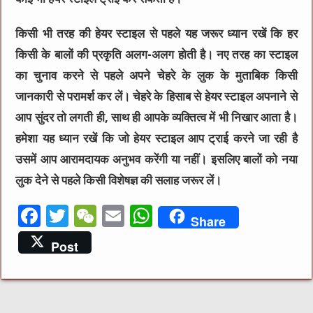
किसी भी तरह की हेयर स्‍टाइल से पहले यह जरूर ध्‍यान रखें कि हर
किसी के बालों की प्रकृति अलग-अलग होती है। नए तरह का स्‍टाइल
का चुनाव करने से पहले अपने चेहरे के लुक के मुताबिक किसी
जानकारी से परामर्श कर लें। चेहरे के हिसाब से हेयर स्‍टाइल अपनाने से
आप सुंदर तो लगती ही, साथ ही आपके व्यक्तित्व में भी निखार आता है।
हमेशा यह ध्‍यान रखें कि जो हेयर स्‍टाइल आप ट्राई करने जा रही है
उसमें आप आरामदायक अनुभव करेंगी या नहीं। इसलिए बालों को नया
लुक देने से पहले किसी विशेषज्ञ की सलाह जरूर लें।
F
T
W
E
W
Share
a
w
e
m
h
Post
c
it
C
ai
at
e
te
h
l
s
b
r
at
A