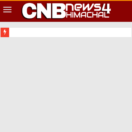
शिमला श