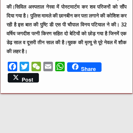
की।सिविल अस्पताल नेरवा में पोस्टमार्टम कर शव परिजनों को सौंप
दिया गया है। पुलिस मामले की छानबीन कर पता लगाने की कोशिश कर
रही है इस बात की पुष्टि डी एस पी चौपाल विनय पटियाल ने की। 32
वर्षिय जगदीश पत्नी किरण सहित दो बेटियों को छोड़ गया है जिनमें एक
डेढ़ साल व दूसरी तीन साल की है।युवक की मृत्यु से पूरे नेवल में शौक
की लहर है।
F
T
W
E
W
Share
a
w
e
m
h
Post
c
it
C
ai
at
e
te
h
l
s
b
r
at
A
o
p
o
p
k