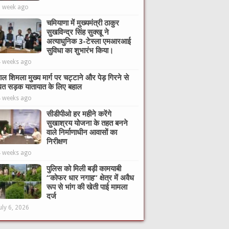
1 week ago
चमियाणा में मुख्यमंत्री ठाकुर
सुखविन्द्र सिंह सुक्खू ने
अत्याधुनिक 3-टेस्ला एमआरआई
सुविधा का शुभारंभ किया।
4 weeks ago
ाल शिमला मुख्य मार्ग पर चट्टाने और पेड़ गिरने से
ित सड़क यातायात के लिए बहाल
4 weeks ago
सीडीपीओ हर महीने करेंगे
सुखाश्रय योजना के तहत बनने
वाले निर्माणाधीन आवासों का
निरीक्षण
4 weeks ago
पुलिस को मिली बड़ी कामयाबी
“कोफर धार नगाह” क्षेत्र में अवैध
रूप से भांग की खेती पाई मामला
दर्ज
uly 6, 2026