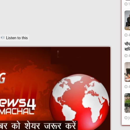
Listen to this
चौप
बाध
J