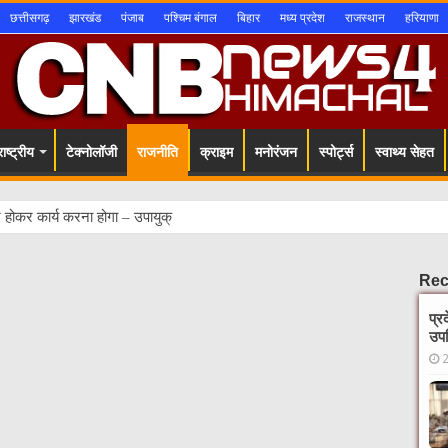
छत्तीसगढ़
झारखंड
पंजाब
पश्चिम बंगाल
बिहार
मध्य प्रदेश
राजस्थान
हरियाणा
ाष्ट्रीय
टेक्नोलॉजी
राजनीति
क्राइम
मनोरंजन
स्पोर्ट्स
स्वाथ्य सेहत
होकर कार्य करना होगा – उपायुक्त
Rec
प्र
उपस