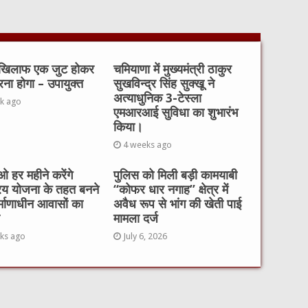
 खिलाफ एक जुट होकर
चमियाणा में मुख्यमंत्री ठाकुर
रना होगा – उपायुक्त
सुखविन्द्र सिंह सुक्खू ने
अत्याधुनिक 3-टेस्ला
k ago
एमआरआई सुविधा का शुभारंभ
किया।
4 weeks ago
 हर महीने करेंगे
पुलिस को मिली बड़ी कामयाबी
रय योजना के तहत बनने
“कोफर धार नगाह” क्षेत्र में
र्माणाधीन आवासों का
अवैध रूप से भांग की खेती पाई
मामला दर्ज
ks ago
July 6, 2026