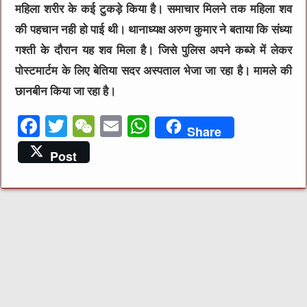
महिला शरीर के कई टुकड़े किया है। समाचार मिलने तक महिला शव
की पहचान नही हो पाई थी। थानाध्यक्ष अरुण कुमार ने बताया कि संध्या
गश्ती के दौरान यह शव मिला है। जिसे पुलिस अपने कब्जे में लेकर
पोस्टमार्टम के लिए बेतिया सदर अस्पताल भेजा जा रहा है। मामले की
छानबीन किया जा रहा है।
F
T
W
E
W
Share
a
w
e
m
h
Post
c
it
C
ai
at
e
te
h
l
s
b
r
at
A
o
p
o
p
k