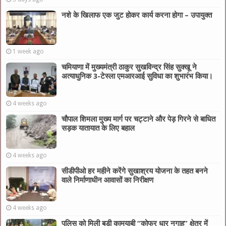
नशे के खिलाफ एक जुट होकर कार्य करना होगा – उपायुक्त
1 week ago
चमियाणा में मुख्यमंत्री ठाकुर सुखविन्द्र सिंह सुक्खू ने
अत्याधुनिक 3-टेस्ला एमआरआई सुविधा का शुभारंभ किया।
4 weeks ago
चौपाल शिमला मुख्य मार्ग पर चट्टाने और पेड़ गिरने से बाधित
सड़क यातायात के लिए बहाल
4 weeks ago
सीडीपीओ हर महीने करेंगे सुखाश्रय योजना के तहत बनने
वाले निर्माणाधीन आवासों का निरीक्षण
4 weeks ago
पुलिस को मिली बड़ी कामयाबी “कोफर धार नगाह” क्षेत्र में