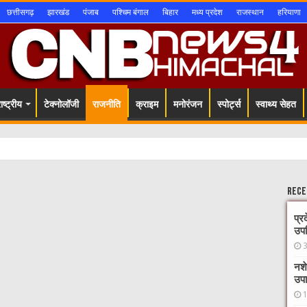
छत्तीसगढ़
झारखंड
पंजाब
पश्चिम बंगाल
बिहार
मध्य प्रदेश
राजस्थान
हरियाणा
ष्ट्रीय
टेक्नोलॉजी
राजनीति
क्राइम
मनोरंजन
स्पोर्ट्स
स्वाथ्य सेहत
Rece
प्र
उपस
नशे
उपा