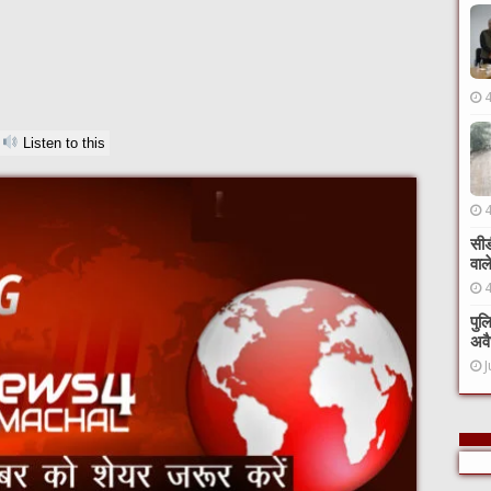
Listen to this
सीड
वाल
पुल
अवै
J