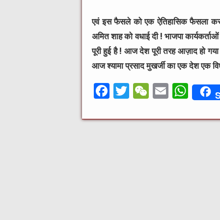
एवं इस फैसले को एक ऐतिहासिक फैसला करार द
अमित शाह को वधाई दी ! भाजपा कार्यकर्ताओ
पूरी हुई है ! आज देश पूरी तरह आज़ाद हो गया 
आज श्यामा प्रसाद मुखर्जी का एक देश एक विधा
F
T
W
E
W
S
a
w
e
m
h
c
it
C
ai
at
e
te
h
l
s
b
r
at
A
o
p
o
p
k