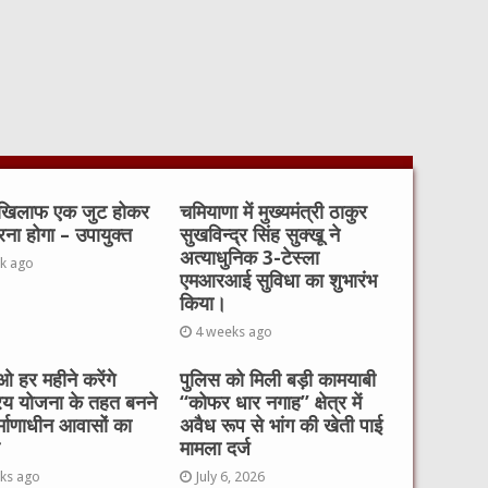
 खिलाफ एक जुट होकर
चमियाणा में मुख्यमंत्री ठाकुर
रना होगा – उपायुक्त
सुखविन्द्र सिंह सुक्खू ने
अत्याधुनिक 3-टेस्ला
k ago
एमआरआई सुविधा का शुभारंभ
किया।
4 weeks ago
 हर महीने करेंगे
पुलिस को मिली बड़ी कामयाबी
रय योजना के तहत बनने
“कोफर धार नगाह” क्षेत्र में
र्माणाधीन आवासों का
अवैध रूप से भांग की खेती पाई
मामला दर्ज
ks ago
July 6, 2026