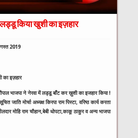
ंटे लड्डू किया खुशी का इज़हार
गस्त 2019
ुशी का इज़हार
ौपाल भाजपा ने नेरवा में लड्डू बाँट कर ख़ुशी का इजहार किया !
ूचित जाति मोर्चा अध्यक्ष किरपा राम पिस्टा, वरिष्ठ कार्य करता
हसीलदार मोहि राम चौहान,बेबी धोपटा,काकू ठाकुर व अन्य भाजपा