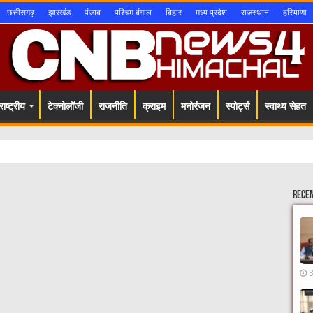
छत्तीसगढ़
झारखंड
पंजाब
पश्चिम बंगाल
बिहार
मध्य प्रदेश
राजस्थान
हरियाणा
ाष्ट्रीय
टेक्नोलॉजी
राजनीति
क्राइम
मनोरंजन
स्पोर्ट्स
स्वाथ्य सेहत
Rece