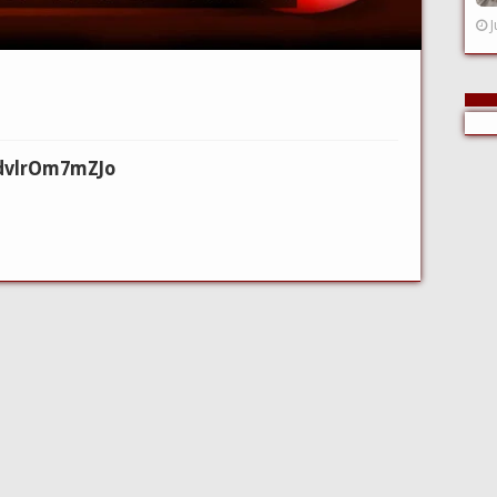
J
=dvlrOm7mZJo