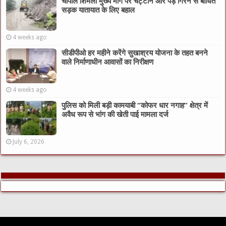
चौपाल शिमला मुख्य मार्ग पर चट्टाने और पेड़ गिरने से बाधित
सड़क यातायात के लिए बहाल
4 weeks ago
सीडीपीओ हर महीने करेंगे सुखाश्रय योजना के तहत बनने
वाले निर्माणाधीन आवासों का निरीक्षण
4 weeks ago
पुलिस को मिली बड़ी कामयाबी “कोफर धार नगाह” क्षेत्र में
अवैध रूप से भांग की खेती पाई मामला दर्ज
July 6, 2026