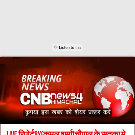
Listen to this
Live रिपोर्टBy(कमल शर्मा)चौपाल के सतका मे