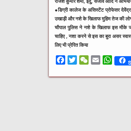
राजेश कुमार शर्मा, इंदु, संजीव
आदि ने अभियान
●डिग्री कालेज के
असिस्टेंट प्रोफेसर देवेंद
उखाड़ी और नशे के खिलाफ मुहिम तेज की लो
चौपाल पुलिस ने नशे के खिलाफ इस मौके ज
चाहिए , नशा करने से इस का बुरा असर स्वास
लिए भी प्रेरित किया
F
T
W
E
W
S
a
w
e
m
h
c
it
C
ai
at
e
te
h
l
s
b
r
at
A
o
p
o
p
k