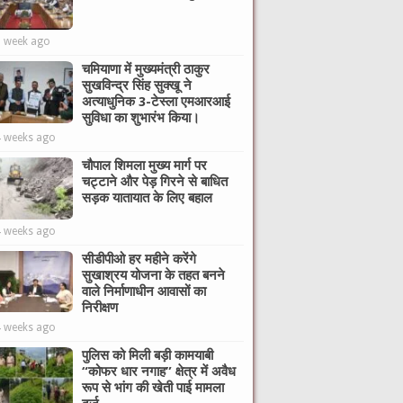
1 week ago
चमियाणा में मुख्यमंत्री ठाकुर
सुखविन्द्र सिंह सुक्खू ने
अत्याधुनिक 3-टेस्ला एमआरआई
सुविधा का शुभारंभ किया।
4 weeks ago
चौपाल शिमला मुख्य मार्ग पर
चट्टाने और पेड़ गिरने से बाधित
सड़क यातायात के लिए बहाल
4 weeks ago
सीडीपीओ हर महीने करेंगे
सुखाश्रय योजना के तहत बनने
वाले निर्माणाधीन आवासों का
निरीक्षण
4 weeks ago
पुलिस को मिली बड़ी कामयाबी
“कोफर धार नगाह” क्षेत्र में अवैध
रूप से भांग की खेती पाई मामला