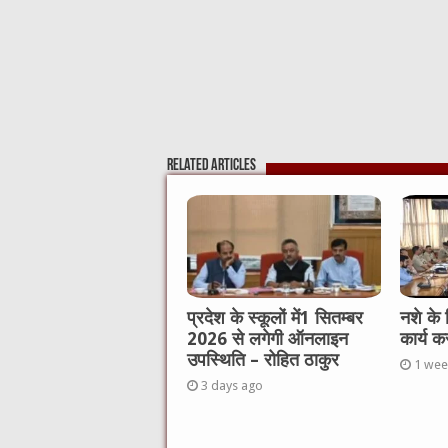
Related Articles
प्रदेश के स्कूलों में1 सितम्बर
नशे के
2026 से लगेगी ऑनलाइन
कार्य क
उपस्थिति – रोहित ठाकुर
1 wee
3 days ago