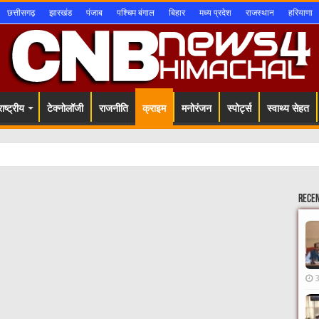
छत्तीसगढ़
झारखंड
पंजाब
पश्चिम बंगाल
बिहार
मध्य प्रदेश
राजस्थान
हरियाणा
ाष्ट्रीय
टेक्नोलॉजी
राजनीति
क्राइम
मनोरंजन
स्पोर्ट्स
स्वाथ्य सेहत
Rece