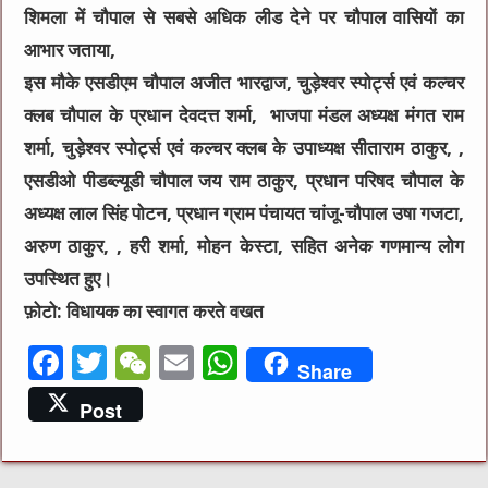
शिमला में चौपाल से सबसे अधिक लीड देने पर चौपाल वासियों का
आभार जताया,
इस मौके एसडीएम चौपाल अजीत भारद्वाज, चुड़ेश्वर स्पोर्ट्स एवं कल्चर
क्लब चौपाल के प्रधान देवदत्त शर्मा, भाजपा मंडल अध्यक्ष मंगत राम
शर्मा, चुड़ेश्वर स्पोर्ट्स एवं कल्चर क्लब के उपाध्यक्ष सीताराम ठाकुर, ,
एसडीओ पीडब्ल्यूडी चौपाल जय राम ठाकुर, प्रधान परिषद चौपाल के
अध्यक्ष लाल सिंह पोटन, प्रधान ग्राम पंचायत चांजू-चौपाल उषा गजटा,
अरुण ठाकुर, , हरी शर्मा, मोहन केस्टा, सहित अनेक गणमान्य लोग
उपस्थित हुए।
फ़ोटो: विधायक का स्वागत करते वखत
F
T
W
E
W
Share
a
w
e
m
h
Post
c
it
C
ai
at
e
te
h
l
s