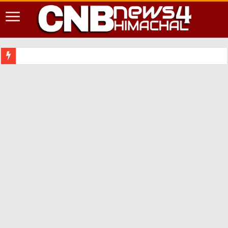
शिमला श