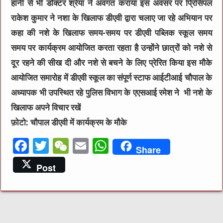
हानी से भी डॉक्टर श्रेया ने अवगत कराया इस अवसर पर प्रिंसिपल
राकेश कुमार ने नशा के खिलाफ डीएवी द्वारा चलाए जा रहे अभियान पर
कहा की नशे के खिलाफ समय-समय पर डीएवी पब्लिक स्कूल समय
समय पर कार्यक्रम आयोजित करता रहता है उन्होंने छात्रों को नशे से
दूर रहने की सीख दी और नशे से बचने के लिए प्रेरित किया इस मौके
आयोजित समारोह में डीएवी स्कूल का संपूर्ण स्टाफ आईटीआई चौपाल के
अध्यापक भी उपस्थित रहे पुलिस विभाग के एएसआई रमेश ने भी नशे के
खिलाफ अपने विचार रखें
फ़ोटो: चौपाल डीएवी में कार्यक्रम के मौके
F
T
W
E
W
Share
a
w
e
m
h
Post
c
it
C
ai
at
e
te
h
l
s
b
r
at
A