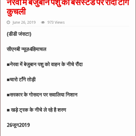
नेरवा में बेजुबान पशु को बसस्टैंड पर रौंदा टाँगे
कुचली
June 26, 2019
973 Views
(डीडी जंसटा)
सीएनबी न्यूज़4हिमाचल
■नेरवा में बेजुबान पशु को वाहन के नीचे रौंदा
■चारो टाँगे तोड़ी
■सरकार के गोसदन पर सवालिया निशान
■ खड़े ट्रक के नीचे ले रहे है शरण
26जून2019