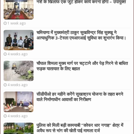
नशे के खिलाफ एक जुट होकर कार्य करना होगा – उपायुक्त
1 week ago
चमियाणा में मुख्यमंत्री ठाकुर सुखविन्द्र सिंह सुक्खू ने
अत्याधुनिक 3-टेस्ला एमआरआई सुविधा का शुभारंभ किया।
4 weeks ago
चौपाल शिमला मुख्य मार्ग पर चट्टाने और पेड़ गिरने से बाधित
सड़क यातायात के लिए बहाल
4 weeks ago
सीडीपीओ हर महीने करेंगे सुखाश्रय योजना के तहत बनने
वाले निर्माणाधीन आवासों का निरीक्षण
4 weeks ago
पुलिस को मिली बड़ी कामयाबी “कोफर धार नगाह” क्षेत्र में
अवैध रूप से भांग की खेती पाई मामला दर्ज