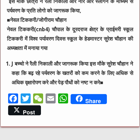
इस मौके छात्रो ने रैली निकाली और नारे और स्लोगन के माध्यम से
पर्यवरण के प्रति लोगो को जागरूक किया,
■नेवल टिककरी/जोगीराम चौहान
नेवल टिककरी(cnb4) चौपाल के दूरदराज क्षेत्र के प्राईमरी स्कूल
टिककरी में विश्व पर्यावरण दिवस स्कूल के हेडमास्टर सुरेश चौहान की
अध्यक्षता में मनाया गया
J बच्चो ने रैली निकाली और जागरूक किया इस मौके सुरेश चौहान ने
कहा कि बढ़ रहे पर्यवरण के खतरों को कम करने के लिए अधिक से
अधिक वृक्षारोपण करे और पेड़ पौधों को नष्ट न करे■
F
T
W
E
W
Share
a
w
e
m
h
Post
c
it
C
ai
at
e
te
h
l
s
b
r
at
A