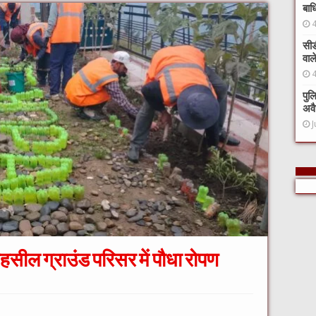
बाध
सीड
वाल
पुल
अवै
J
 तहसील ग्राउंड परिसर में पौधा रोपण