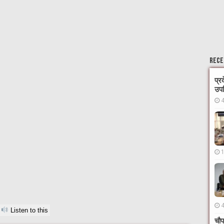
Rece
प्र
उपस
Listen to this
चौप