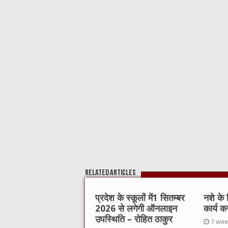
e
te
h
l
s
b
r
at
A
o
p
o
p
k
Related Articles
प्रदेश के स्कूलों में1 सितम्बर
नशे के
2026 से लगेगी ऑनलाइन
कार्य क
उपस्थिति – रोहित ठाकुर
1 wee