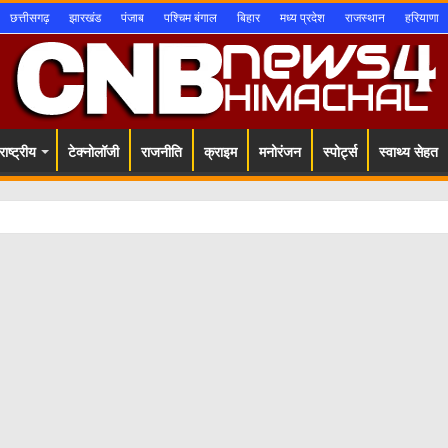
छत्तीसगढ़
झारखंड
पंजाब
पश्चिम बंगाल
बिहार
मध्य प्रदेश
राजस्थान
हरियाणा
ाष्ट्रीय
टेक्नोलॉजी
राजनीति
क्राइम
मनोरंजन
स्पोर्ट्स
स्वाथ्य सेहत