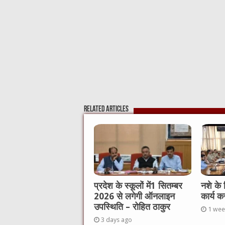
o
p
k
Related Articles
प्रदेश के स्कूलों में1 सितम्बर
नशे के
2026 से लगेगी ऑनलाइन
कार्य क
उपस्थिति – रोहित ठाकुर
1 wee
3 days ago