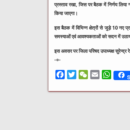
प्रस्ताव रखा, जिस पर बैठक में निर्णय लिया 
किया जाएगा।
इस बैठक में विभिन्न क्षेत्रों से जुड़े 10 नए
समस्याओं एवं आवश्यकताओं को सदन में उठाया 
इस अवसर पर जिला परिषद उपाध्यक्ष सुरेन्द्र 
-०-
F
T
W
E
W
S
a
w
e
m
h
c
it
C
ai
at
e
te
h
l
s
b
r
at
A
o
p