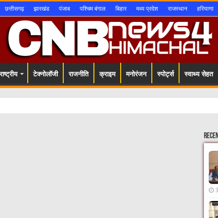
छत्तीसगढ़
झारखंड
पंजाब
पश्चिम बंगाल
बिहार
मध्य प्रदेश
राजस्थान
हरियाणा
ाष्ट्रीय
टेक्नोलॉजी
राजनीति
क्राइम
मनोरंजन
स्पोर्ट्स
स्वाथ्य सेहत
Rece