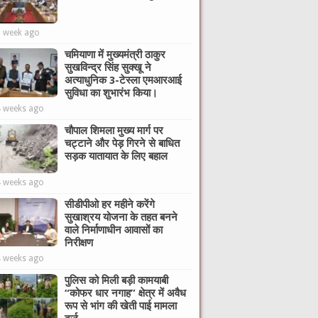
1 week ago
चमियाणा में मुख्यमंत्री ठाकुर
सुखविन्द्र सिंह सुक्खू ने
अत्याधुनिक 3-टेस्ला एमआरआई
सुविधा का शुभारंभ किया।
4 weeks ago
चौपाल शिमला मुख्य मार्ग पर
चट्टाने और पेड़ गिरने से बाधित
सड़क यातायात के लिए बहाल
4 weeks ago
सीडीपीओ हर महीने करेंगे
सुखाश्रय योजना के तहत बनने
वाले निर्माणाधीन आवासों का
निरीक्षण
4 weeks ago
पुलिस को मिली बड़ी कामयाबी
“कोफर धार नगाह” क्षेत्र में अवैध
रूप से भांग की खेती पाई मामला