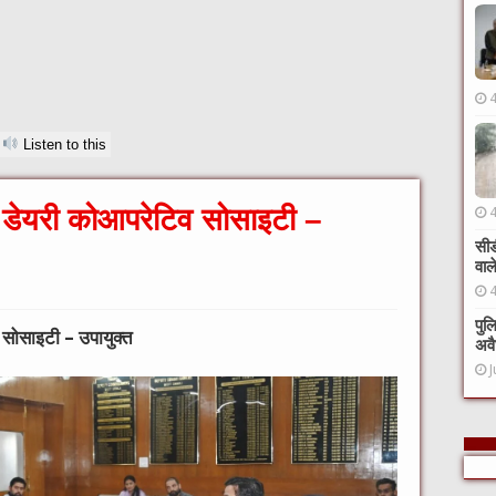
Listen to this
गी डेयरी कोआपरेटिव सोसाइटी –
सीड
वाल
पुल
व सोसाइटी – उपायुक्त
अवै
J