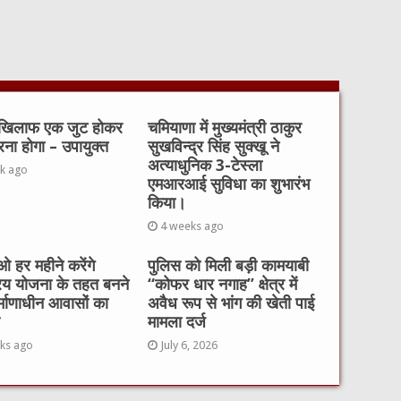
 खिलाफ एक जुट होकर
चमियाणा में मुख्यमंत्री ठाकुर
रना होगा – उपायुक्त
सुखविन्द्र सिंह सुक्खू ने
अत्याधुनिक 3-टेस्ला
k ago
एमआरआई सुविधा का शुभारंभ
किया।
4 weeks ago
 हर महीने करेंगे
पुलिस को मिली बड़ी कामयाबी
रय योजना के तहत बनने
“कोफर धार नगाह” क्षेत्र में
र्माणाधीन आवासों का
अवैध रूप से भांग की खेती पाई
मामला दर्ज
ks ago
July 6, 2026