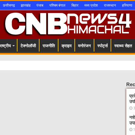
छत्तीसगढ़
झारखंड
पंजाब
पश्चिम बंगाल
बिहार
मध्य प्रदेश
राजस्थान
हरियाणा
ाष्ट्रीय
टेक्नोलॉजी
राजनीति
क्राइम
मनोरंजन
स्पोर्ट्स
स्वाथ्य सेहत
Rec
प्र
उपस
नशे
उपा