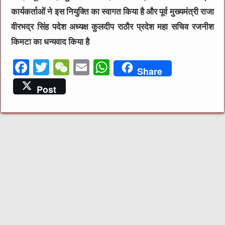
कार्यकर्ताओं ने इस नियुक्ति का स्वागत किया है और पूर्व मुख्यमंत्री राजा
वीरभद्र सिंह पदेश अध्यक्ष कुलदीप राठौर प्रदेश महा सचिव रजनीश
किमटा का धन्यवाद किया है
F
T
W
E
W
Share
a
w
e
m
h
Post
c
it
C
ai
at
e
te
h
l
s
b
r
at
A
o
p
o
p
k