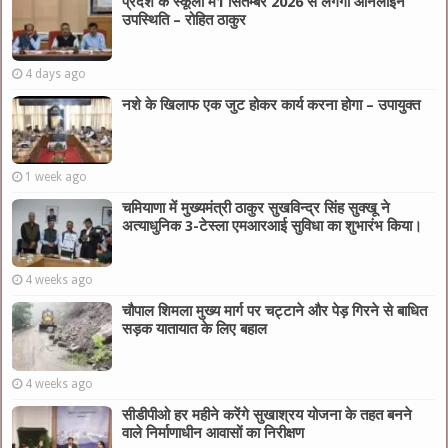
प्रदेश के स्कूलों में1 सितम्बर 2026 से लगेगी ऑनलाइन
उपस्थिति – रोहित ठाकुर
4 days ago
नशे के खिलाफ एक जुट होकर कार्य करना होगा – उपायुक्त
1 week ago
चमियाणा में मुख्यमंत्री ठाकुर सुखविन्द्र सिंह सुक्खू ने
अत्याधुनिक 3-टेस्ला एमआरआई सुविधा का शुभारंभ किया।
4 weeks ago
चौपाल शिमला मुख्य मार्ग पर चट्टाने और पेड़ गिरने से बाधित
सड़क यातायात के लिए बहाल
4 weeks ago
सीडीपीओ हर महीने करेंगे सुखाश्रय योजना के तहत बनने
वाले निर्माणाधीन आवासों का निरीक्षण