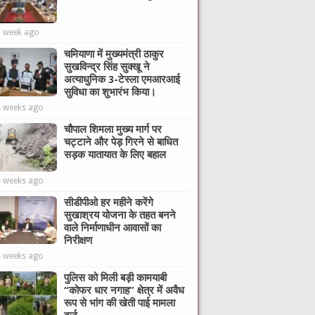
1 week ago
चमियाणा में मुख्यमंत्री ठाकुर
सुखविन्द्र सिंह सुक्खू ने
अत्याधुनिक 3-टेस्ला एमआरआई
सुविधा का शुभारंभ किया।
4 weeks ago
चौपाल शिमला मुख्य मार्ग पर
चट्टाने और पेड़ गिरने से बाधित
सड़क यातायात के लिए बहाल
4 weeks ago
सीडीपीओ हर महीने करेंगे
सुखाश्रय योजना के तहत बनने
वाले निर्माणाधीन आवासों का
निरीक्षण
4 weeks ago
पुलिस को मिली बड़ी कामयाबी
“कोफर धार नगाह” क्षेत्र में अवैध
रूप से भांग की खेती पाई मामला