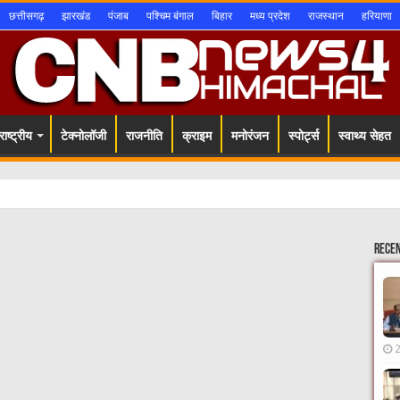
छत्तीसगढ़
झारखंड
पंजाब
पश्चिम बंगाल
बिहार
मध्य प्रदेश
राजस्थान
हरियाणा
ाष्ट्रीय
टेक्नोलॉजी
राजनीति
क्राइम
मनोरंजन
स्पोर्ट्स
स्वाथ्य सेहत
Rece