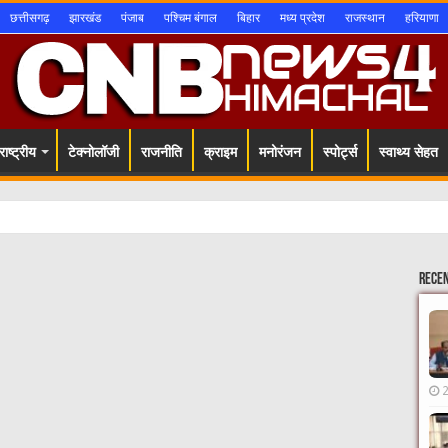
छत्तीसगढ़
झारखंड
पंजाब
पश्चिम बंगाल
बिहार
मध्य प्रदेश
राजस्थान
हरियाणा
ाष्ट्रीय
टेक्नोलॉजी
राजनीति
क्राइम
मनोरंजन
स्पोर्ट्स
स्वाथ्य सेहत
Rece