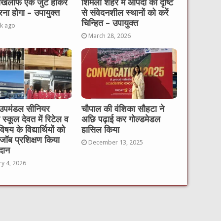
 खिलाफ एक जुट होकर
शिमला शहर में आपदा की दृष्टि
रना होगा – उपायुक्त
से संवेदनशील स्थानों को करें
चिन्हित – उपायुक्त
k ago
March 28, 2026
उपमंडल सीनियर
चौपाल की वंशिका सौहटा ने
ी स्कूल देवत में रिटेल व
अछि पढ़ाई कर गोल्डमेडल
विषय के विद्यार्थियों को
हासिल किया
ॉब प्रशिक्षण किया
December 13, 2025
दान
ry 4, 2026