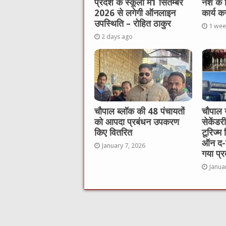
प्रदेश के स्कूलों में1 सितम्बर
नशे के
2026 से लगेगी ऑनलाइन
कार्य क
उपस्थिति – रोहित ठाकुर
1 wee
2 days ago
चौपाल ब्लॉक की 48 पंचायतों
चौपाल 
को आपदा प्रबंधन उपकरण
सेकेंडर
किए वितरित
टूरिज्म 
ऑन द-ज
January 7, 2026
गया प्र
Janua