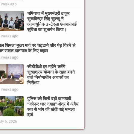
1 week ago
चमियाणा में मुख्यमंत्री ठाकुर
सुखविन्द्र सिंह सुक्खू ने
अत्याधुनिक 3-टेस्ला एमआरआई
सुविधा का शुभारंभ किया।
4 weeks ago
ाल शिमला मुख्य मार्ग पर चट्टाने और पेड़ गिरने से
ित सड़क यातायात के लिए बहाल
4 weeks ago
सीडीपीओ हर महीने करेंगे
सुखाश्रय योजना के तहत बनने
वाले निर्माणाधीन आवासों का
निरीक्षण
4 weeks ago
पुलिस को मिली बड़ी कामयाबी
“कोफर धार नगाह” क्षेत्र में अवैध
रूप से भांग की खेती पाई मामला
दर्ज
uly 6, 2026