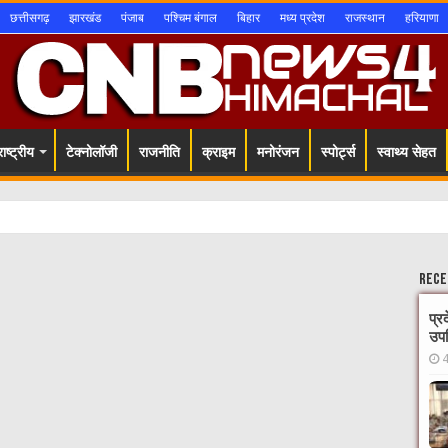
छत्तीसगढ़
झारखंड
पंजाब
पश्चिम बंगाल
बिहार
मध्य प्रदेश
राजस्थान
हरियाणा
ाष्ट्रीय
टेक्नोलॉजी
राजनीति
क्राइम
मनोरंजन
स्पोर्ट्स
स्वाथ्य सेहत
Rece
प्र
उपस