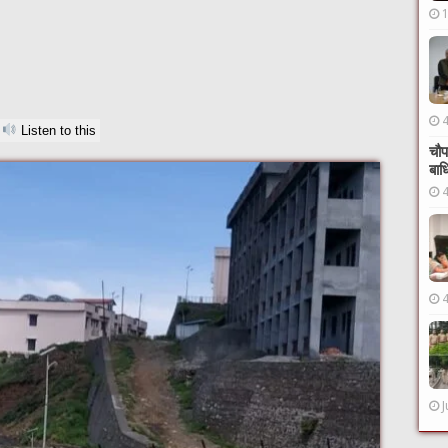
Listen to this
चौप
बाध
J