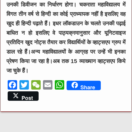
उनकी डिवीजन का निर्धारण होगा। चकराता महाविद्यालय में
विगत तीन वर्ष से हिन्दी का कोई प्राध्यापक नहीं है इसलिए वह
खुद ही हिन्दी पढ़ाते हैं। इधर लॉकडाउन के चलते उनकी पढ़ाई
बाधित न हो इसलिए वे पाठ्यक्रमानुसार और यूनिटवाइज
प्रतिदिन खुद नोट्स तैयार कर विद्यार्थियों के व्हाट्सएप ग्रुप में
डाल रहे हैं।अन्य महाविद्यालयों के आग्रह पर उन्हें भी इनका
प्रेषण किया जा रहा है।अब तक 15 व्याख्यान व्हाट्सएप किये
जा चुके हैं।
F
T
W
E
W
Share
a
w
e
m
h
Post
c
it
C
ai
at
e
te
h
l
s
b
r
at
A
o
p